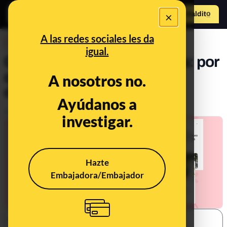
×
Hazte Maldit
o
Abrir menú
A las redes sociales les da
DESINFO
igual.
Cuentas trol, fake o parodia: por
qué pueden ser
A nosotros no.
desinformadoras
Ayúdanos a
Publicado el
Mar 15, 2021, 8:13:00 PM
investigar.
Hazte
Embajadora/Embajador
SHARE: