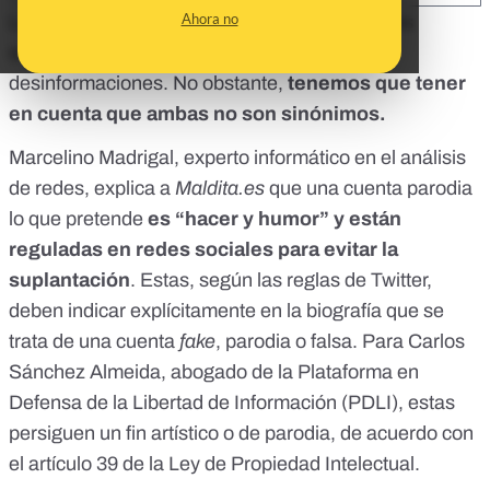
Ahora no
Las cuentas
trol
o las cuentas parodia en redes
sociales pueden ser generadoras de bulos y
desinformaciones. No obstante,
tenemos que tener
en cuenta que ambas no son sinónimos.
Marcelino Madrigal, experto informático en el análisis
de redes, explica a
Maldita.es
que una cuenta parodia
lo que pretende
es “hacer y humor” y están
reguladas en redes sociales para evitar la
suplantación
. Estas,
según las reglas de Twitter
,
deben indicar explícitamente en la biografía que se
trata de una cuenta
fake
, parodia o falsa. Para Carlos
Sánchez Almeida, abogado de la
Plataforma en
Defensa de la Libertad de Información (PDLI)
, estas
persiguen un fin artístico o de parodia, de acuerdo con
el
artículo 39 de la Ley de Propiedad Intelectual
.