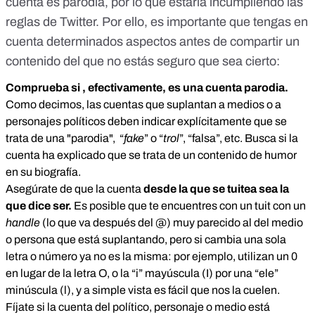
cuenta es parodia, por lo que estaría incumpliendo las
reglas de Twitter. Por ello, es importante que tengas en
cuenta determinados aspectos antes de compartir un
contenido del que no estás seguro que sea cierto:
Comprueba si , efectivamente, es una cuenta parodia.
Como decimos, las cuentas que suplantan a medios o a
personajes políticos deben indicar explícitamente que se
trata de una "parodia", “
fake
” o “
trol
”, “falsa”, etc. Busca si la
cuenta ha explicado que se trata de un contenido de humor
en su biografía.
Asegúrate de que la cuenta
desde la que se tuitea sea la
que dice ser.
Es posible que te encuentres con un tuit con un
handle
(lo que va después del @) muy parecido al del medio
o persona que está suplantando, pero si cambia una sola
letra o número ya no es la misma: por ejemplo, utilizan un 0
en lugar de la letra O, o la “i” mayúscula (I) por una “ele”
minúscula (l), y a simple vista es fácil que nos la cuelen.
Fíjate si la cuenta del político, personaje o medio está