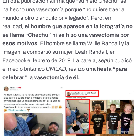
En otra publicación afirma que
“su nieto Chechu” se
ha hecho una vasectomía porque “no quiere traer al
mundo a otro blanquito privilegiado
”. Pero, en
realidad,
el hombre que aparece en la fotografía no
se llama “Chechu” ni se hizo una vasectomía por
esos motivos
. El hombre se llama Willie Randall y
la
imagen la compartió su mujer, Leah Randall, en
Facebook el febrero de 2019
. La pareja, s
egún publicó
el medio británico
UNILAD
, realizó
una fiesta “para
celebrar” la vasectomía de él.