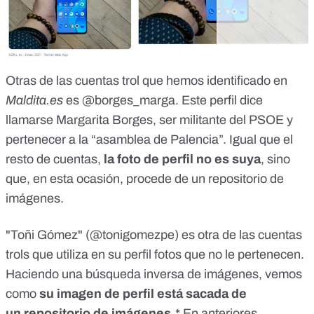
Otras de las cuentas trol que hemos identificado en
Maldita.es
es
@borges_marga
. Este perfil dice
llamarse Margarita Borges, ser militante del PSOE y
pertenecer a la “asamblea de Palencia”. Igual que el
resto de cuentas,
la foto de perfil no es suya
, sino
que, en esta ocasión, procede de un
repositorio de
imágenes.
"Toñi Gómez" (
@tonigomezpe
) es
otra de las cuentas
trols que utiliza en su perfil fotos que no le pertenecen.
Haciendo una búsqueda inversa de imágenes, vemos
como
su imagen de perfil está sacada de
un
repositorio de imágenes
.
* En anteriores