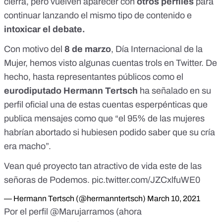
cierra, pero vuelven aparecer con
otros perfiles
para
continuar lanzando el mismo tipo de contenido e
intoxicar el debate.
Con motivo del
8 de marzo
, Día Internacional de la
Mujer, hemos visto algunas cuentas trols en Twitter. De
hecho, hasta representantes públicos como el
eurodiputado Hermann Tertsch
ha señalado en su
perfil oficial
una de estas cuentas esperpénticas que
publica mensajes como que “
el 95% de las mujeres
habrían abortado si hubiesen podido saber que su cría
era macho
”.
Vean qué proyecto tan atractivo de vida este de las
señoras de Podemos.
pic.twitter.com/JZCxlfuWE0
— Hermann Tertsch (@hermanntertsch)
March 10, 2021
Por el
perfil @Marujarramos
(ahora