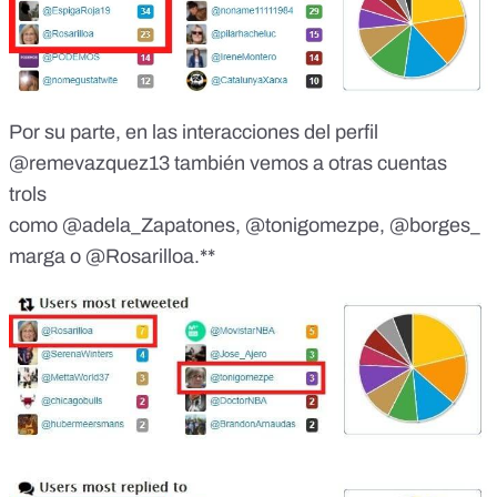
Por su parte, en las interacciones del perfil
@remevazquez13
también vemos a otras cuentas
trols
como
@adela_Zapatones
,
@tonigomezpe
,
@borges_
marga
o
@Rosarilloa
.**