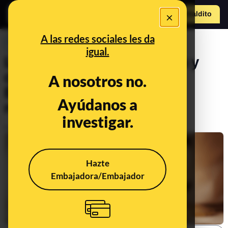
×
Hazte Maldit
o
Abrir menú
A las redes sociales les da
PREBUNKING
igual.
Los cambios en impuestos y
cotizaciones de 2024 en
A nosotros no.
España: preguntas y
Ayúdanos a
respuestas
investigar.
Publicado el
Jan 4, 2024, 5:03:12 PM
Hazte
Embajadora/Embajador