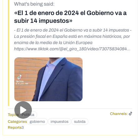
What's being said:
«El 1 de enero de 2024 el Gobierno va a
subir 14 impuestos»
- El 1 de enero de 2024 el Gobierno va a subir 14 impuestos -
La presión fiscal en España está en máximos históricos, por
encima de la media de la Unión Europea
https://www.tiktok.com/@el_giro_180/video/7307583408413
101344?_r=1&_t=8iYg7rTvERs
Channels:
Topics
Política
Categories
gobierno
impuestos
subida
Reports
3