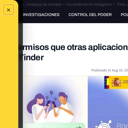
Bulos Ceuta
•
Limpieza de montes
•
Curanderos IA Instagram
•
Timo J
×
UNKING
INVESTIGACIONES
CONTROL DEL PODER
PO
os permisos que otras aplicacio
am o Tinder
Publicado el
Aug 10, 2