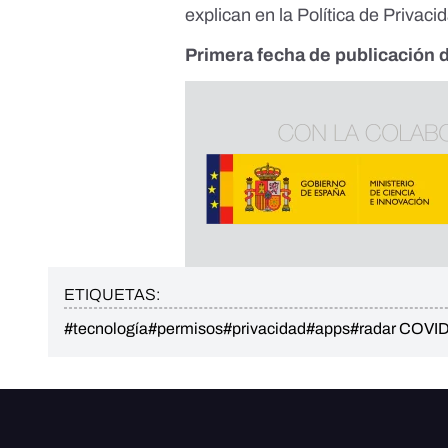
explican en la Política de Privaci
Primera fecha de publicación d
ETIQUETAS:
#tecnología
#permisos
#privacidad
#apps
#radar COVI