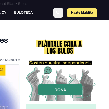
osé Elías
•
Bulos
o
LICY
BULOTECA
Hazte Maldit
a
nes
020, 5:03:00 PM