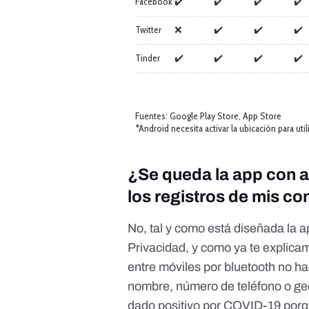
¿Se queda la app con a
los registros de mis c
No, tal y como está diseñada la a
Privacidad
,
y como ya te explic
entre móviles por bluetooth no h
nombre, número de teléfono o geo
dado positivo por COVID-19 porqu