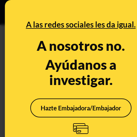
Grupos Ceuta
•
DESINFO
PREB
A las redes sociales les da igual.
PREBUNKING
A nosotros no.
La app Radar COVID pide men
móviles como TikTok, Instagr
Ayúdanos a
investigar.
Tecnología
Hazte Embajadora/Embajador