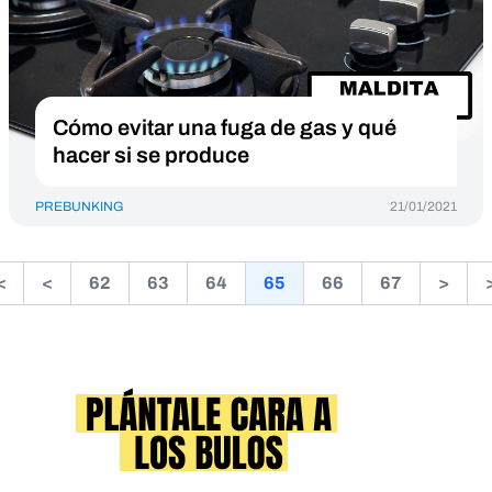
Cómo evitar una fuga de gas y qué
hacer si se produce
PREBUNKING
21/01/2021
<
<
62
63
64
65
66
67
>