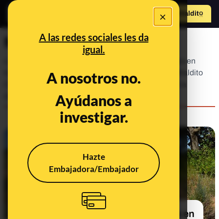
×
Hazte Maldit
o
Abrir menú
A las redes sociales les da
Maldito Clima
igual.
La urgencia de la crisis climática y sus repercusiones en
todos los ámbitos de la vida hacen imprescindible Maldito
A nosotros no.
Clima: un espacio donde, además de luchar contra la
Ayúdanos a
desinformación climática, res...
investigar.
Hazte
Embajadora/Embajador
Al menos 63 muertos y 483 heridos en