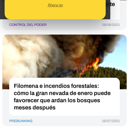
accidentes de caza en España durante
Ahora no
13 años
CONTROL DEL PODER
19/08/2021
Filomena e incendios forestales:
cómo la gran nevada de enero puede
favorecer que ardan los bosques
meses después
PREBUNKING
19/07/2021