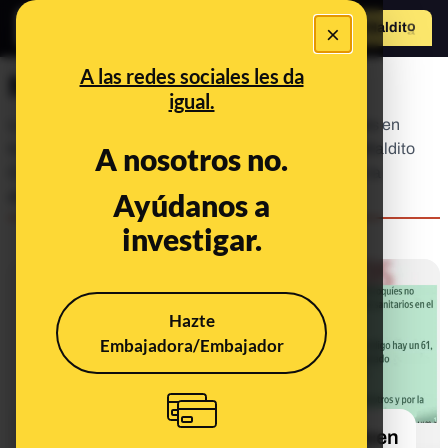
×
Hazte Maldit
o
Abrir menú
A las redes sociales les da
Maldito Clima
igual.
La urgencia de la crisis climática y sus repercusiones en
todos los ámbitos de la vida hacen imprescindible Maldito
A nosotros no.
Clima: un espacio donde, además de luchar contra la
Ayúdanos a
desinformación climática, res...
investigar.
ALERTA
Hazte
Embajadora/Embajador
Cuidado con los contenidos que dicen