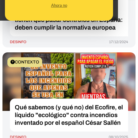
que los alimentos con código de
Ahora no
barras 611 son de Marruecos y no
tienen que pasar controles en España:
deben cumplir la normativa europea
DESINFO
17/12/2024
CONTEXTO
Qué sabemos (y qué no) del Ecofire, el
líquido "ecológico" contra incendios
inventado por el español César Sallén
DESINFO
08/10/2025