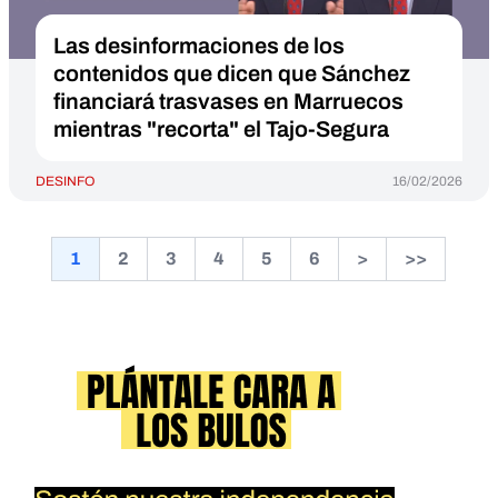
Las desinformaciones de los
contenidos que dicen que Sánchez
financiará trasvases en Marruecos
mientras "recorta" el Tajo-Segura
DESINFO
16/02/2026
1
2
3
4
5
6
>
>>