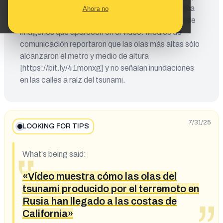
de 2024 [https://bit.ly/3Hcg9kv]. Maldita.es no ha
Ahora no
podido verificar de forma independiente el resto de
imágenes que aparecen en el vídeo. Medios de
comunicación reportaron que las olas más altas sólo
alcanzaron el metro y medio de altura
[https://bit.ly/41monxg] y no señalan inundaciones
en las calles a raíz del tsunami.
7/31/25
LOOKING FOR TIPS
What's being said:
«Vídeo muestra cómo las olas del
tsunami producido por el terremoto en
Rusia han llegado a las costas de
California»