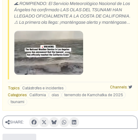
🌊 ROMPIENDO: El Servicio Meteorológico Nacional de Los
Ángeles ha confirmado LAS OLAS DEL TSUNAMI HAN
LLEGADO OFICIALMENTE A LA COSTA DE CALIFORNIA.
⚠️ La primera ola llega: ¡manténgase alerta y manténgase
seguro!
https://x.com/Worldwar_3_/status/1950480389329301908?
t=ph62bVq1fJmRw1JPJ7cMHg&s=19
https://x.com/TIgerNS3/status/1950536952543158777
Channels:
Topics
Catástrofes e incidentes
Categories
California
olas
terremoto de Kamchatka de 2025
tsunami
SHARE: