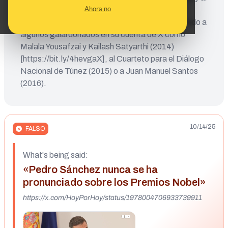
Ahora no
Programa Mundial de Alimentos (2020)
[https://bit.ly/47qFNw8]. Antes ya había felicitado a
algunos galardonados en su cuenta de X como
Malala Yousafzai y Kailash Satyarthi (2014)
[https://bit.ly/4hevgaX], al Cuarteto para el Diálogo
Nacional de Túnez (2015) o a Juan Manuel Santos
(2016).
10/14/25
FALSO
What's being said:
«Pedro Sánchez nunca se ha
pronunciado sobre los Premios Nobel»
https://x.com/HoyPorHoy/status/1978004706933739911