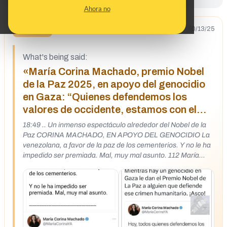
Ahora no
10/13/25
ALERTA
What's being said:
«María Corina Machado, premio Nobel
de la Paz 2025, en apoyo del genocidio
en Gaza: “Quienes defendemos los
valores de occidente, estamos con el
Estado de Israel”»
18:49 .. Un inmenso espectáculo alrededor del Nobel de la
Paz CORINA MACHADO, EN APOYO DEL GENOCIDIO La
venezolana, a favor de la paz de los cementerios. Y no le ha
impedido ser premiada. Mal, muy mal asunto. 112 María
Corina Machado @MariaCorinaYA www Hoy, todos quienes
defendemos los valores de Occidente, estamos con el
Estado de Israel; un genuino aliado de la libertad. Comentar
como Begoña Rocha Gonzalez