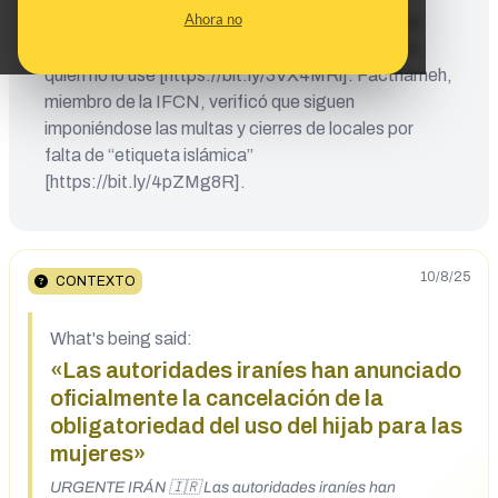
Ahora no
imponiendo “una pena de 10 días a dos meses de
prisión o a una multa de 50.000 a 500 riales” para
quien no lo use [https://bit.ly/3VX4MRi]. Factnameh,
miembro de la IFCN, verificó que siguen
imponiéndose las multas y cierres de locales por
falta de “etiqueta islámica”
[https://bit.ly/4pZMg8R].
10/8/25
CONTEXTO
What's being said:
«Las autoridades iraníes han anunciado
oficialmente la cancelación de la
obligatoriedad del uso del hijab para las
mujeres»
URGENTE IRÁN 🇮🇷 Las autoridades iraníes han