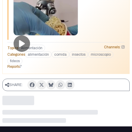
temperatura, es que ni tú ni yo sabemos por cuántos
camiones, naves y estanterías han pasado estos productos
antes de llegar a tu mesa. Pero lo peor es lo que llevan
dentro; grasas de mala calidad, potenciadores de sabor que
alteran tu sistema nervioso, harinas refinadas que no
alimentan. ¿Todo eso por un comida rápida y barata? Nos
merece la pena 🧐 Cada vez que eliges lo que comes, estás
eligiendo cómo quieres sentirte. No se trata de
Channels:
Topics
Alimentación
obsesionarse, pero sí de saber y una vez que lo sabes…
Categories
alimentación
comida
insectos
microscopio
cuesta mucho volver a cerrar los ojos.
fideos
Reports
7
SHARE: