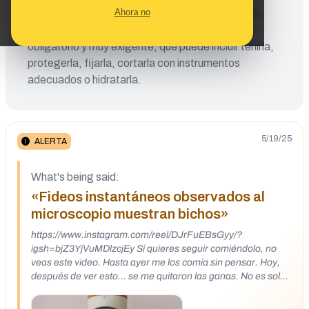
Ahora no
obtener observaciones científicas relevantes: la
muestra no pasa por un proceso de preparación,
obligatorio y muy exigente, que puede incluir teñirla,
protegerla, fijarla, cortarla con instrumentos
adecuados o hidratarla.
5/19/25
ALERTA
What's being said:
«Fideos instantáneos observados al
microscopio muestran bichos»
https://www.instagram.com/reel/DJrFuEBsGyy/?
igsh=bjZ3YjVuMDlzcjEy Si quieres seguir comiéndolo, no
veas este video. Hasta ayer me los comía sin pensar. Hoy,
después de ver esto… se me quitaron las ganas. No es solo
que tengan bichitos, que los tienen, si han pasado
demasiado tiempo en almacenes sin control de