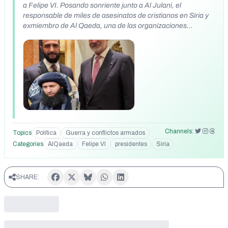
a Felipe VI. Posando sonriente junto a Al Julani, el
responsable de miles de asesinatos de cristianos en Siria y
exmiembro de Al Qaeda, una de las organizaciones
yihadistas más abyectas.
https://www.threads.com/@alonsotilinigo4/post/DPETVU6DHr0
https://www.instagram.com/p/DPEAaVVDBzE/
Channels:
Topics
Política
Guerra y conflictos armados
Categories
AlQaeda
Felipe VI
presidentes
Siria
SHARE: