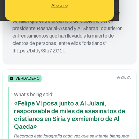
Ahora no
que se separaba de ese grupo terrorista
[https://bit.ly/4pOt1P8]. Medios de comunicación
señalan que entre el cambio de Gobierno del ex
presidente Bashar al-Assad y Al Sharaa, ocurrieron
enfrentamientos que han llevado a la muerte de
cientos de personas, entre ellos “cristianos”
[https://bit.ly/3Iq7ZG1].
9/29/25
VERDADERO
What's being said:
«Felipe VI posa junto a Al Julani,
responsable de miles de asesinatos de
cristianos en Siria y exmiembro de Al
Qaeda»
Recordad esta fotografía cada vez que se intente blanquear