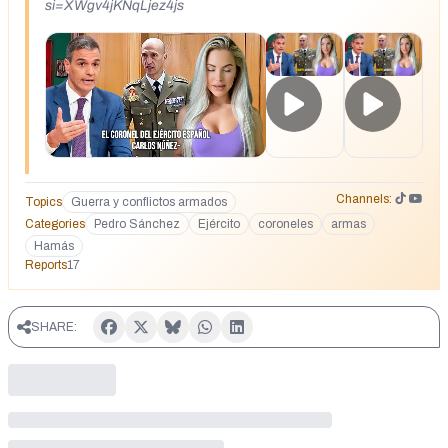
si=XWgv4jKNqLjez4js
Channels:
Topics
Guerra y conflictos armados
Categories
Pedro Sánchez
Ejército
coroneles
armas
Hamás
Reports
17
SHARE: