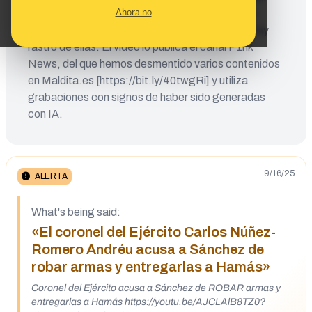
Ahora no
Según el contenido, se han difundido imágenes
públicamente al respecto, pero ni las aporta ni hay
rastro de ellas. El vídeo lo publica el canal P1nk
News, del que hemos desmentido varios contenidos
en Maldita.es [https://bit.ly/40twgRi] y utiliza
grabaciones con signos de haber sido generadas
con IA.
9/16/25
ALERTA
What's being said:
«El coronel del Ejército Carlos Núñez-
Romero Andréu acusa a Sánchez de
robar armas y entregarlas a Hamás»
Coronel del Ejército acusa a Sánchez de ROBAR armas y
entregarlas a Hamás https://youtu.be/AJCLAlB8TZ0?