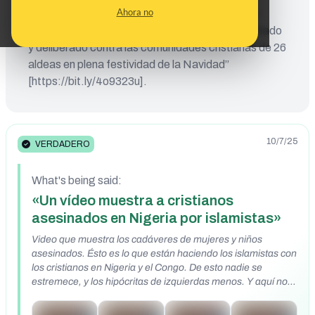
Ahora no
diciembre de 2023 en el estado de Plateau “por
terroristas de la etnia fulani en un ataque coordinado
y deliberado contra las comunidades cristianas de 26
aldeas en plena festividad de la Navidad”
[https://bit.ly/4o9323u].
10/7/25
VERDADERO
What's being said:
«Un vídeo muestra a cristianos
asesinados en Nigeria por islamistas»
Video que muestra los cadáveres de mujeres y niños
asesinados. Ésto es lo que están haciendo los islamistas con
los cristianos en Nigeria y el Congo. De esto nadie se
estremece, y los hipócritas de izquierdas menos. Y aquí no
hay guerras entre bandos, *solo masacran por ser
cristianos*. *Esto sí que es un genocidio.* ¡Atención!