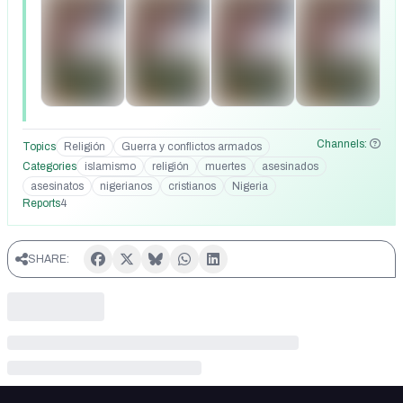
Imágenes muy duras.
Channels:
Topics
Religión
Guerra y conflictos armados
Categories
islamismo
religión
muertes
asesinados
asesinatos
nigerianos
cristianos
Nigeria
Reports
4
SHARE: