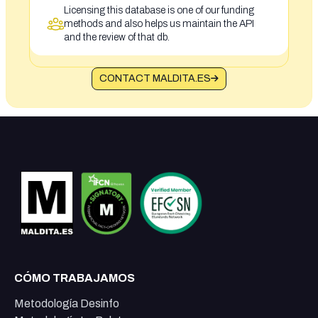
Licensing this database is one of our funding
methods and also helps us maintain the API
and the review of that db.
CONTACT MALDITA.ES
CÓMO TRABAJAMOS
Metodología Desinfo