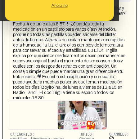
CONTENT DETAIL:
Ahora no
"El color del blister de las pastillas indica si se puede sacar y
guardar en un pastillero" Nos escriben: "En serio esto es así?
Nadie nos habla de ello. No médicos ni farmacéuticos."
Fecha: 4 de junio a las 8:57 💊 ¿Guardás toda tu
medicación en un pastillero para varios días? Atención,
porque no todas las pastillas pueden sacarse del blíster
antes de tiempo. Algunas necesitan mantenerse protegidas
de la humedad, la luz, el aire o los cambios de temperatura
para conservar su eficacia y estabilidad. 👨‍⚕️ El Dr. Trigilia
explica por qué ciertos medicamentos deben permanecer en
su envase original hasta el momento de ser consumidos y
cuáles son los riesgos de retirarlos con anticipación. Un
consejo simple que puede marcar una gran diferencia en tu
tratamiento. 🎥 Escuchá esta explicación y compartila:
puede ayudar a muchas personas que toman medicación
todos los días. Boyitolina, de lunes a viernes de 13 a 15 en
Radio Tandil. El doc Trigilia tiene su espacio todos los
miércoles 13:30.
CATEGORIES:
TOPICS:
CHANNELS: