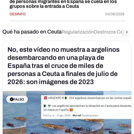
de personas migrantes en España se cuela en los
grupos sobre la entrada a Ceuta
DESINFO
04/08/2026
Qué ha pasado en Ceuta
›
Regularización
Destrozos Ceuta
C
No, este vídeo no muestra a argelinos
desembarcando en una playa de
España tras el cruce de miles de
personas a Ceuta a finales de julio de
2026: son imágenes de 2023
FALSO