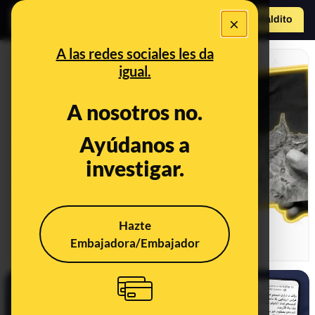
×
Hazte Maldit
a
Abrir menú
A las redes sociales les da
igual.
A nosotros no.
Especial: La entrada a
Ayúdanos a
Ceuta, hecho a hecho y
bulo a bulo
investigar.
DESINFO
07/08/2026
Hazte
Embajadora/Embajador